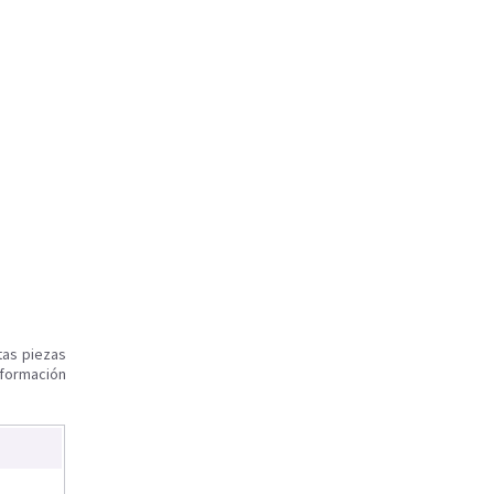
tas piezas
nformación