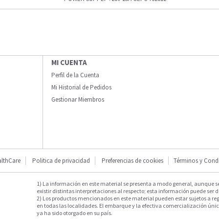
MI CUENTA
Perfil de la Cuenta
Mi Historial de Pedidos
Gestionar Miembros
lthCare
Politica de privacidad
Preferencias de cookies
Términos y Cond
1) La información en este material se presenta a modo general, aunque s
existir distintas interpretaciones al respecto; esta información puede ser d
2) Los productos mencionados en este material pueden estar sujetos a reg
en todas las localidades. El embarque y la efectiva comercialización única
ya ha sido otorgado en su país.