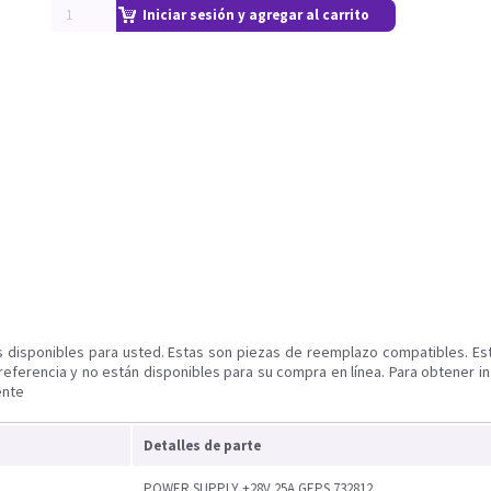
Iniciar sesión y agregar al carrito
s disponibles para usted. Estas son piezas de reemplazo compatibles. Es
referencia y no están disponibles para su compra en línea. Para obtener i
ente
Detalles de parte
POWER SUPPLY +28V 25A GEPS 732812