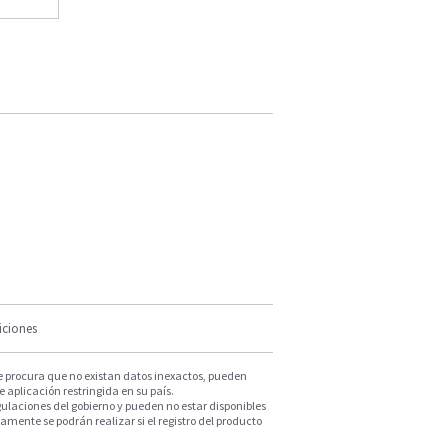
iciones
e procura que no existan datos inexactos, pueden
e aplicación restringida en su país.
ulaciones del gobierno y pueden no estar disponibles
mente se podrán realizar si el registro del producto