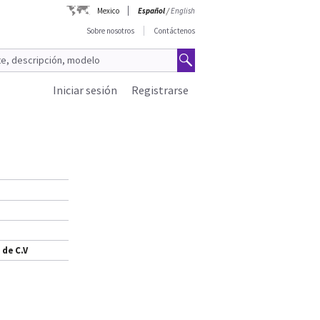
Mexico
Español
/
English
Sobre nosotros
Contáctenos
Iniciar sesión
Registrarse
 de C.V