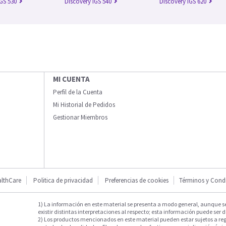
IGS 530
Discovery IGS 540
Discovery IGS 620
MI CUENTA
Perfil de la Cuenta
Mi Historial de Pedidos
Gestionar Miembros
lthCare
Politica de privacidad
Preferencias de cookies
Términos y Cond
1) La información en este material se presenta a modo general, aunque s
existir distintas interpretaciones al respecto; esta información puede ser d
2) Los productos mencionados en este material pueden estar sujetos a reg