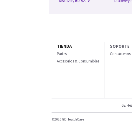
Discovery IGS 520
Discovery 
TIENDA
SOPORTE
Partes
Contáctenos
Accesorios & Consumibles
GE Hea
©2026 GE HealthCare