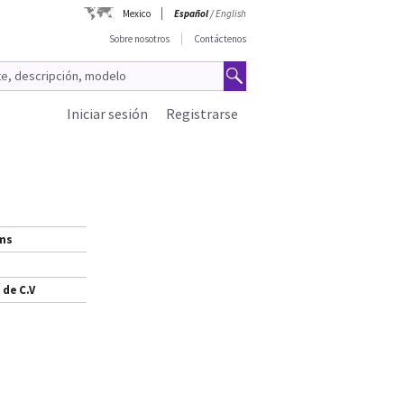
Mexico
Español
/
English
Sobre nosotros
Contáctenos
Iniciar sesión
Registrarse
ems
 de C.V