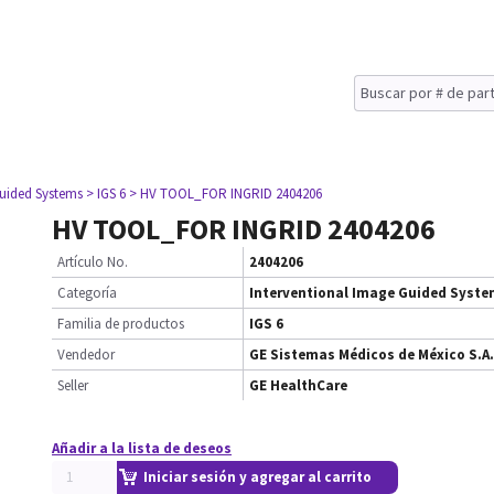
Guided Systems
> IGS 6
> HV TOOL_FOR INGRID 2404206
HV TOOL_FOR INGRID 2404206
Artículo No.
2404206
Categoría
Interventional Image Guided Syst
Familia de productos
IGS 6
Vendedor
GE Sistemas Médicos de México S.A.
Seller
GE HealthCare
Añadir a la lista de deseos
Iniciar sesión y agregar al carrito