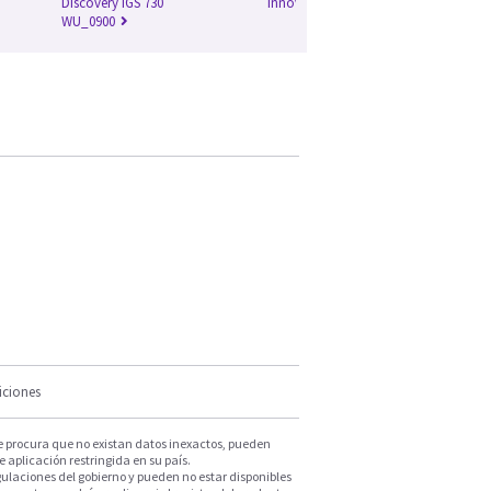
Discovery IGS 730
Innova Biplane
WU_0900
iciones
e procura que no existan datos inexactos, pueden
e aplicación restringida en su país.
ulaciones del gobierno y pueden no estar disponibles