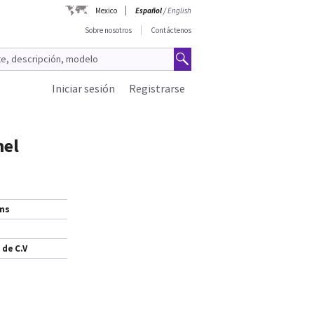
Mexico
Español
/
English
Sobre nosotros
Contáctenos
Iniciar sesión
Registrarse
nel
ems
 de C.V