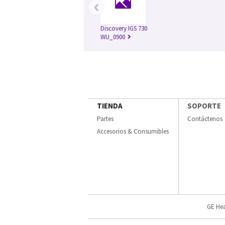
‹
Discovery IGS 730
WU_0900
TIENDA
SOPORTE
Partes
Contáctenos
Accesorios & Consumibles
GE Hea