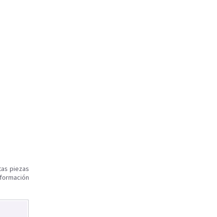
tas piezas
nformación