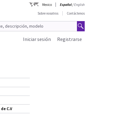
Mexico
Español
/
English
Sobre nosotros
Contáctenos
Iniciar sesión
Registrarse
 de C.V