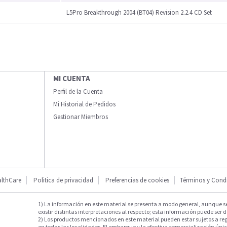
L5Pro Breakthrough 2004 (BT04) Revision 2.2.4 CD Set
MI CUENTA
Perfil de la Cuenta
Mi Historial de Pedidos
Gestionar Miembros
lthCare
Politica de privacidad
Preferencias de cookies
Términos y Cond
1) La información en este material se presenta a modo general, aunque s
existir distintas interpretaciones al respecto; esta información puede ser d
2) Los productos mencionados en este material pueden estar sujetos a reg
en todas las localidades. El embarque y la efectiva comercialización única