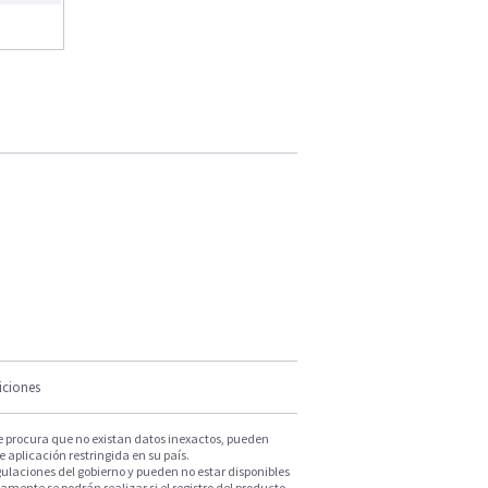
iciones
e procura que no existan datos inexactos, pueden
e aplicación restringida en su país.
ulaciones del gobierno y pueden no estar disponibles
mente se podrán realizar si el registro del producto