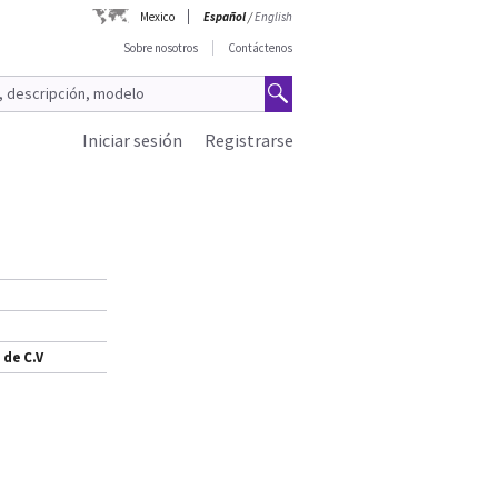
Mexico
Español
/
English
Sobre nosotros
Contáctenos
Iniciar sesión
Registrarse
 de C.V