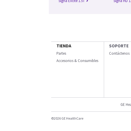
Signa Excite 1.5T
Signa HD 1
TIENDA
SOPORTE
Partes
Contáctenos
Accesorios & Consumibles
GE Hea
©2026 GE HealthCare