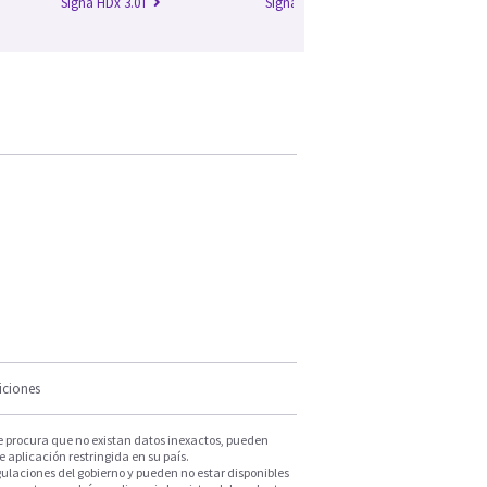
Signa HDx 3.0T
Signa HDxt 1.5T
Si
iciones
e procura que no existan datos inexactos, pueden
e aplicación restringida en su país.
ulaciones del gobierno y pueden no estar disponibles