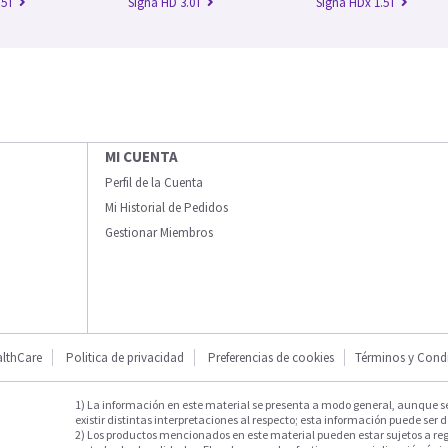
.5T
Signa HD 3.0T
Signa HDx 1.5T
MI CUENTA
Perfil de la Cuenta
Mi Historial de Pedidos
Gestionar Miembros
lthCare
Politica de privacidad
Preferencias de cookies
Términos y Cond
1) La información en este material se presenta a modo general, aunque s
existir distintas interpretaciones al respecto; esta información puede ser d
2) Los productos mencionados en este material pueden estar sujetos a reg