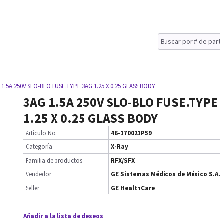
 1.5A 250V SLO-BLO FUSE.TYPE 3AG 1.25 X 0.25 GLASS BODY
3AG 1.5A 250V SLO-BLO FUSE.TYPE
1.25 X 0.25 GLASS BODY
Artículo No.
46-170021P59
Categoría
X-Ray
Familia de productos
RFX/SFX
Vendedor
GE Sistemas Médicos de México S.A.
Seller
GE HealthCare
Añadir a la lista de deseos