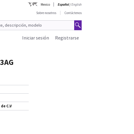
Mexico
Español
/
English
Sobre nosotros
Contáctenos
Iniciar sesión
Registrarse
 3AG
 de C.V