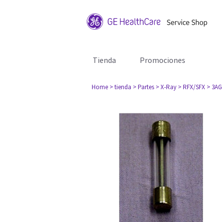
Tienda
Promociones
Home
> tienda
> Partes
> X-Ray
> RFX/SFX
> 3AG