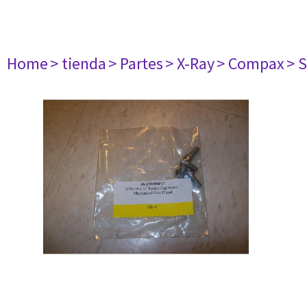
Home
> tienda
> Partes
> X-Ray
> Compax
> 