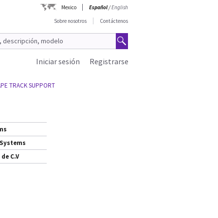
Mexico
Español
/
English
Sobre nosotros
Contáctenos
Iniciar sesión
Registrarse
APE TRACK SUPPORT
ems
 Systems
 de C.V