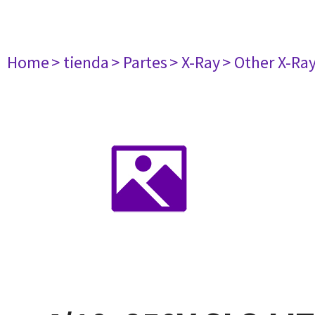
Home
> tienda
> Partes
> X-Ray
> Other X-Ra