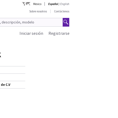
Mexico
Español
/
English
Sobre nosotros
Contáctenos
Iniciar sesión
Registrarse
K
 de C.V