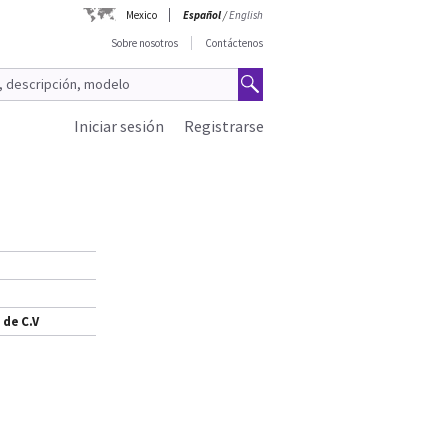
Mexico
Español
/
English
Sobre nosotros
Contáctenos
Iniciar sesión
Registrarse
 de C.V