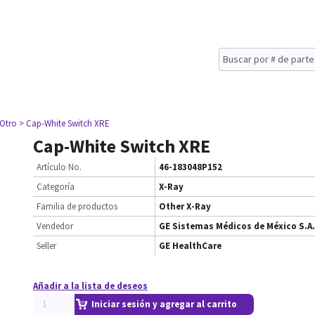
 Otro
> Cap-White Switch XRE
Cap-White Switch XRE
Artículo No.
46-183048P152
Categoría
X-Ray
Familia de productos
Other X-Ray
Vendedor
GE Sistemas Médicos de México S.A.
Seller
GE HealthCare
Añadir a la lista de deseos
Iniciar sesión y agregar al carrito