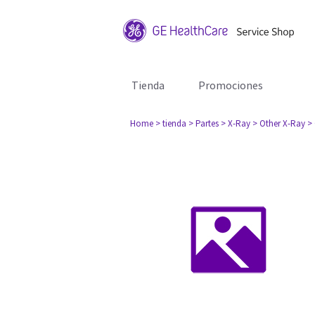
Tienda
Promociones
Home
> tienda
> Partes
> X-Ray
> Other X-Ray
>