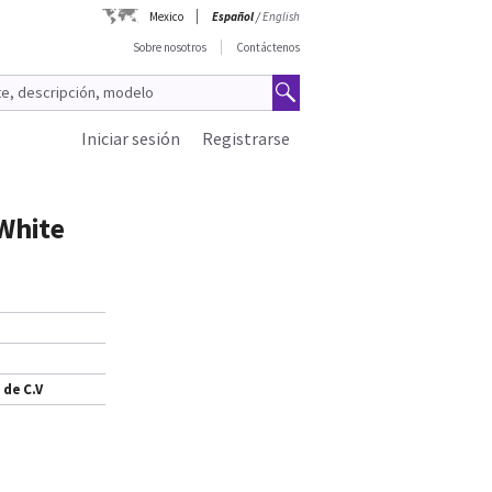
Mexico
Español
/
English
Sobre nosotros
Contáctenos
Iniciar sesión
Registrarse
 White
 de C.V