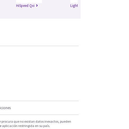
HiSpeed Qxi
Lightspeed Plus
Li
iciones
e procura que no existan datos inexactos, pueden
e aplicación restringida en su país.