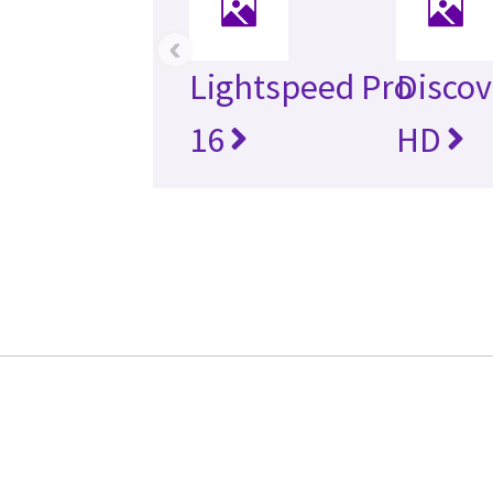
‹
Lightspeed Pro
Discov
16
HD