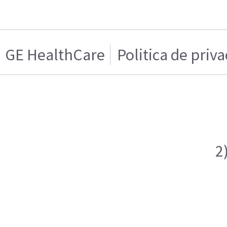
GE HealthCare
Politica de priv
2