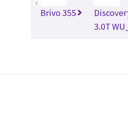
‹
Brivo 355
Discover
3.0T WU