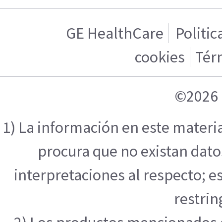
GE HealthCare
Politic
cookies
Tér
©2026 
1) La información en este materi
procura que no existan datos
interpretaciones al respecto; e
restrin