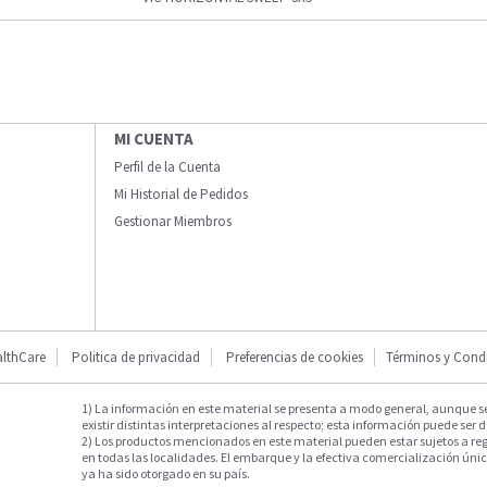
MI CUENTA
Perfil de la Cuenta
Mi Historial de Pedidos
Gestionar Miembros
lthCare
Politica de privacidad
Preferencias de cookies
Términos y Cond
1) La información en este material se presenta a modo general, aunque s
existir distintas interpretaciones al respecto; esta información puede ser d
2) Los productos mencionados en este material pueden estar sujetos a reg
en todas las localidades. El embarque y la efectiva comercialización única
ya ha sido otorgado en su país.