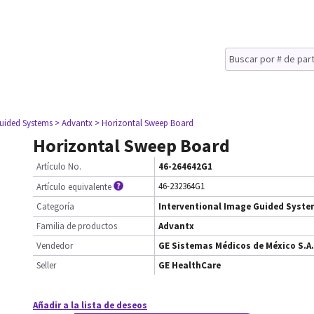
Guided Systems
> Advantx
> Horizontal Sweep Board
Horizontal Sweep Board
Artículo No.
46-264642G1
46-232364G1
Artículo equivalente
Categoría
Interventional Image Guided Syst
Familia de productos
Advantx
Vendedor
GE Sistemas Médicos de México S.A.
Seller
GE HealthCare
Añadir a la lista de deseos