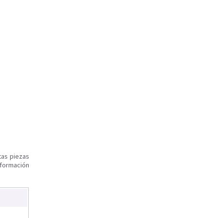
tas piezas
nformación