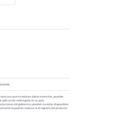
iciones
e procura que no existan datos inexactos, pueden
e aplicación restringida en su país.
ulaciones del gobierno y pueden no estar disponibles
mente se podrán realizar si el registro del producto