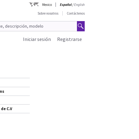
Mexico
Español
/
English
Sobre nosotros
Contáctenos
Iniciar sesión
Registrarse
ems
 de C.V