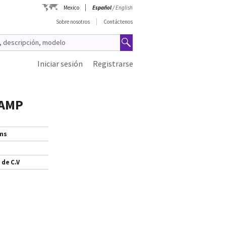
Mexico
Español
/
English
Sobre nosotros
Contáctenos
Iniciar sesión
Registrarse
1AMP
ems
 de C.V