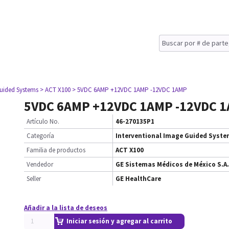
Guided Systems
> ACT X100
> 5VDC 6AMP +12VDC 1AMP -12VDC 1AMP
5VDC 6AMP +12VDC 1AMP -12VDC 
Artículo No.
46-270135P1
Categoría
Interventional Image Guided Syst
Familia de productos
ACT X100
Vendedor
GE Sistemas Médicos de México S.A.
Seller
GE HealthCare
Añadir a la lista de deseos
Iniciar sesión y agregar al carrito