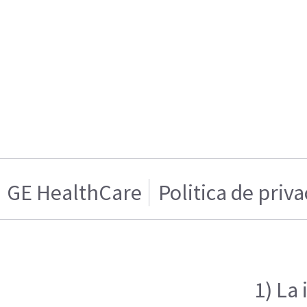
GE HealthCare
Politica de priv
1) La