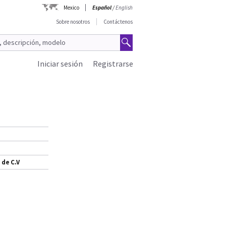
Mexico
Español
/
English
Sobre nosotros
Contáctenos
Iniciar sesión
Registrarse
 de C.V