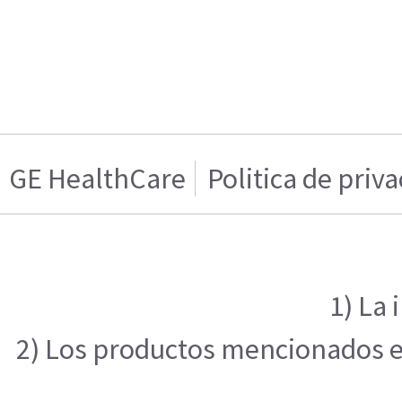
GE HealthCare
Politica de priv
1) La 
2) Los productos mencionados en 