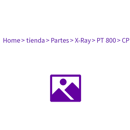
Home
> tienda
> Partes
> X-Ray
> PT 800
> CP