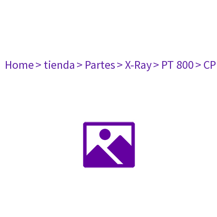
Home
> tienda
> Partes
> X-Ray
> PT 800
> CP