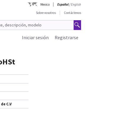
Mexico
Español
/
English
Sobre nosotros
Contáctenos
Iniciar sesión
Registrarse
RoHSt
 de C.V