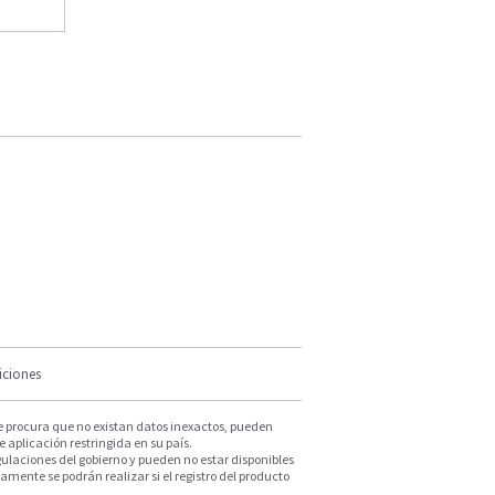
iciones
e procura que no existan datos inexactos, pueden
e aplicación restringida en su país.
ulaciones del gobierno y pueden no estar disponibles
mente se podrán realizar si el registro del producto