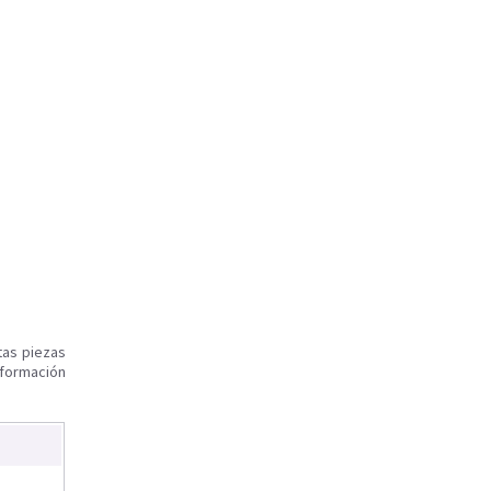
tas piezas
nformación