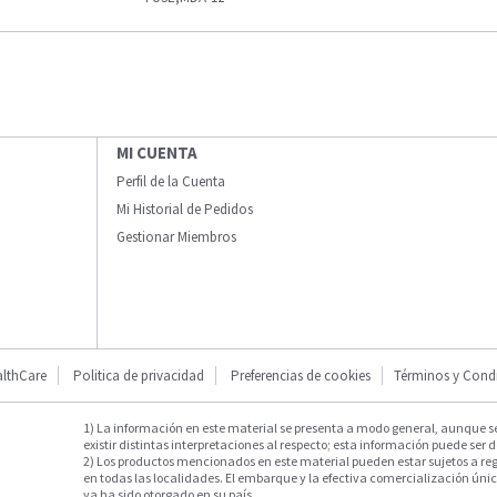
MI CUENTA
Perfil de la Cuenta
Mi Historial de Pedidos
Gestionar Miembros
lthCare
Politica de privacidad
Preferencias de cookies
Términos y Cond
1) La información en este material se presenta a modo general, aunque s
existir distintas interpretaciones al respecto; esta información puede ser d
2) Los productos mencionados en este material pueden estar sujetos a reg
en todas las localidades. El embarque y la efectiva comercialización única
ya ha sido otorgado en su país.