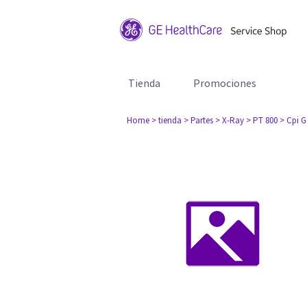
Tienda
Promociones
Home
> tienda
> Partes
> X-Ray
> PT 800
> Cpi G