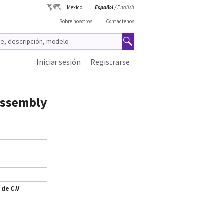
Mexico
Español
/
English
Sobre nosotros
Contáctenos
Iniciar sesión
Registrarse
 Assembly
 de C.V