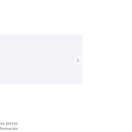
›
tas piezas
nformación