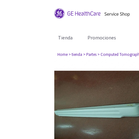
Tienda
Promociones
Home
> tienda
> Partes
> Computed Tomograph