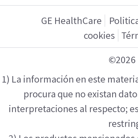
GE HealthCare
Politic
cookies
Tér
©2026 
1) La información en este materi
procura que no existan datos
interpretaciones al respecto; e
restrin