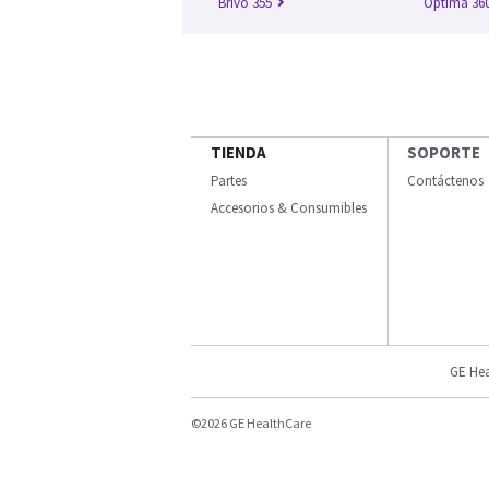
Brivo 355
Optima 360
TIENDA
SOPORTE
Partes
Contáctenos
Accesorios & Consumibles
GE Hea
©2026 GE HealthCare