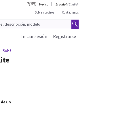
Mexico
Español
/
English
Sobre nosotros
Contáctenos
Iniciar sesión
Registrarse
e - RoHS
ite
 de C.V