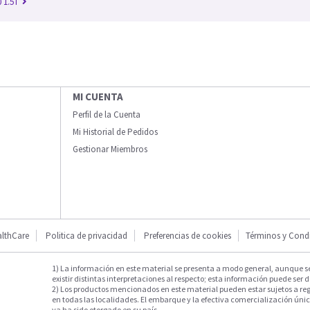
 1.5T
MI CUENTA
Perfil de la Cuenta
Mi Historial de Pedidos
Gestionar Miembros
lthCare
Politica de privacidad
Preferencias de cookies
Términos y Cond
1) La información en este material se presenta a modo general, aunque s
existir distintas interpretaciones al respecto; esta información puede ser d
2) Los productos mencionados en este material pueden estar sujetos a reg
en todas las localidades. El embarque y la efectiva comercialización única
ya ha sido otorgado en su país.