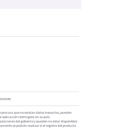
iciones
e procura que no existan datos inexactos, pueden
e aplicación restringida en su país.
ulaciones del gobierno y pueden no estar disponibles
mente se podrán realizar si el registro del producto