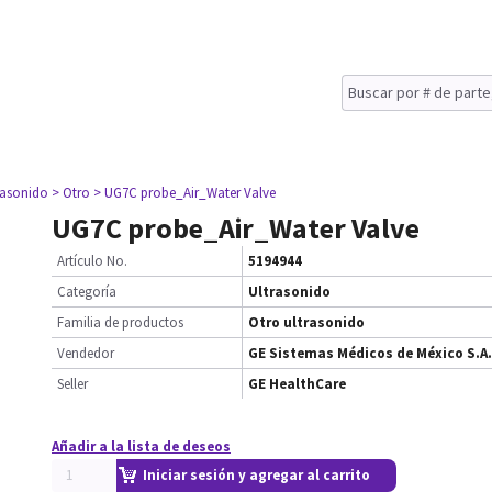
rasonido
> Otro
> UG7C probe_Air_Water Valve
UG7C probe_Air_Water Valve
Artículo No.
5194944
Categoría
Ultrasonido
Familia de productos
Otro ultrasonido
Vendedor
GE Sistemas Médicos de México S.A.
Seller
GE HealthCare
Añadir a la lista de deseos
Iniciar sesión y agregar al carrito