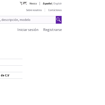
Mexico
Español
/
English
Sobre nosotros
Contáctenos
Iniciar sesión
Registrarse
 de C.V