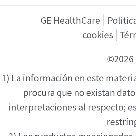
GE HealthCare
Politic
cookies
Tér
©2026 
1) La información en este materi
procura que no existan datos
interpretaciones al respecto; e
restrin