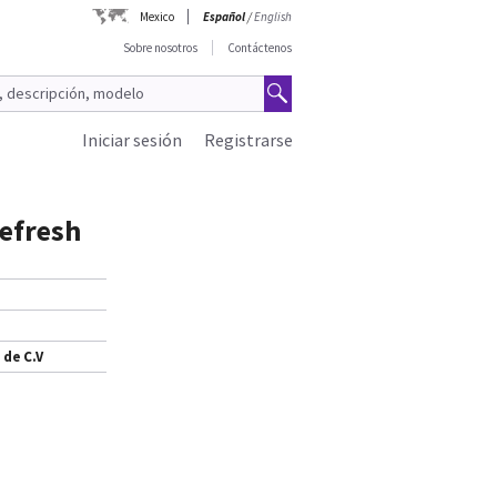
Mexico
Español
/
English
Sobre nosotros
Contáctenos
Iniciar sesión
Registrarse
efresh
 de C.V