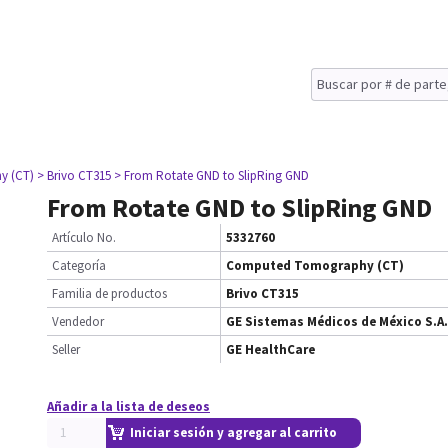
y (CT)
> Brivo CT315
> From Rotate GND to SlipRing GND
From Rotate GND to SlipRing GND
Artículo No.
5332760
Categoría
Computed Tomography (CT)
Familia de productos
Brivo CT315
Vendedor
GE Sistemas Médicos de México S.A.
Seller
GE HealthCare
Añadir a la lista de deseos
Iniciar sesión y agregar al carrito