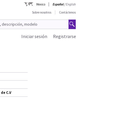
Mexico
Español
/
English
Sobre nosotros
Contáctenos
Iniciar sesión
Registrarse
 de C.V