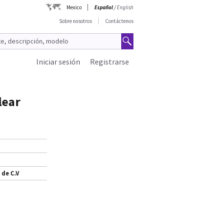
Mexico
Español
/
English
Sobre nosotros
Contáctenos
Iniciar sesión
Registrarse
lear
 de C.V