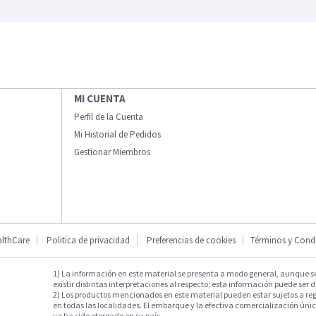
MI CUENTA
Perfil de la Cuenta
Mi Historial de Pedidos
Gestionar Miembros
lthCare
Politica de privacidad
Preferencias de cookies
Términos y Cond
1) La información en este material se presenta a modo general, aunque s
existir distintas interpretaciones al respecto; esta información puede ser d
2) Los productos mencionados en este material pueden estar sujetos a reg
en todas las localidades. El embarque y la efectiva comercialización única
ya ha sido otorgado en su país.