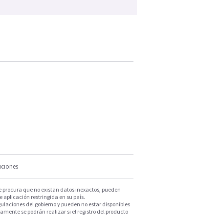
iciones
e procura que no existan datos inexactos, pueden
e aplicación restringida en su país.
ulaciones del gobierno y pueden no estar disponibles
mente se podrán realizar si el registro del producto