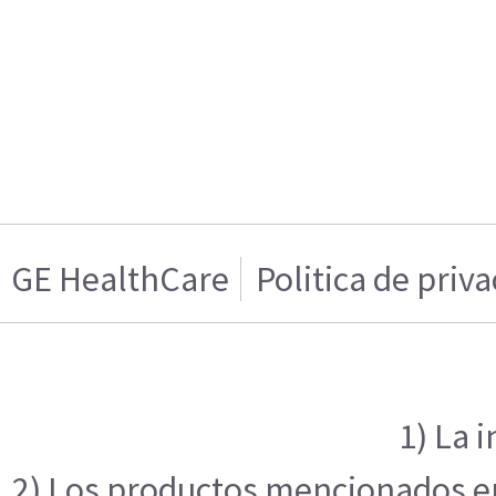
GE HealthCare
Politica de priv
1) La 
2) Los productos mencionados en 