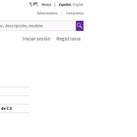
Mexico
Español
/
English
Sobre nosotros
Contáctenos
Iniciar sesión
Registrarse
 de C.V