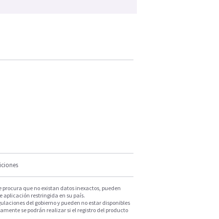
iciones
e procura que no existan datos inexactos, pueden
e aplicación restringida en su país.
ulaciones del gobierno y pueden no estar disponibles
mente se podrán realizar si el registro del producto