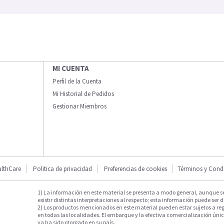
MI CUENTA
Perfil de la Cuenta
Mi Historial de Pedidos
Gestionar Miembros
lthCare
Politica de privacidad
Preferencias de cookies
Términos y Cond
1) La información en este material se presenta a modo general, aunque s
existir distintas interpretaciones al respecto; esta información puede ser d
2) Los productos mencionados en este material pueden estar sujetos a reg
en todas las localidades. El embarque y la efectiva comercialización única
ya ha sido otorgado en su país.