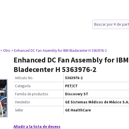
> Otro
> Enhanced DC Fan Assembly for IBM Bladecenter H 5363976-2
Enhanced DC Fan Assembly for IBM
Bladecenter H 5363976-2
Artículo No.
5363976-2
Categoría
PET/CT
Familia de productos
Discovery ST
Vendedor
GE Sistemas Médicos de México S.A.
Seller
GE HealthCare
Añadir a la lista de deseos