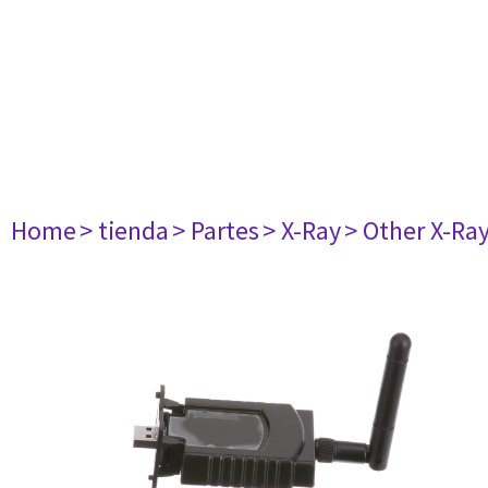
Home
> tienda
> Partes
> X-Ray
> Other X-Ra