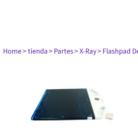
Home
> tienda
> Partes
> X-Ray
> Flashpad D