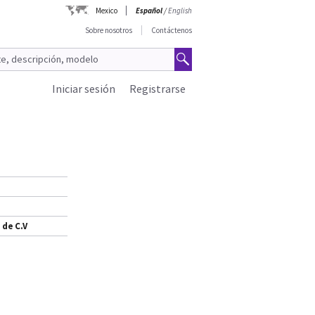
Mexico
Español
/
English
Sobre nosotros
Contáctenos
Iniciar sesión
Registrarse
 de C.V