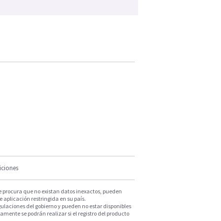
iciones
e procura que no existan datos inexactos, pueden
e aplicación restringida en su país.
ulaciones del gobierno y pueden no estar disponibles
mente se podrán realizar si el registro del producto