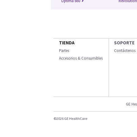
Optima 660
Revolutio
TIENDA
SOPORTE
Partes
Contáctenos
Accesorios & Consumibles
GE Hea
©2026 GE HealthCare