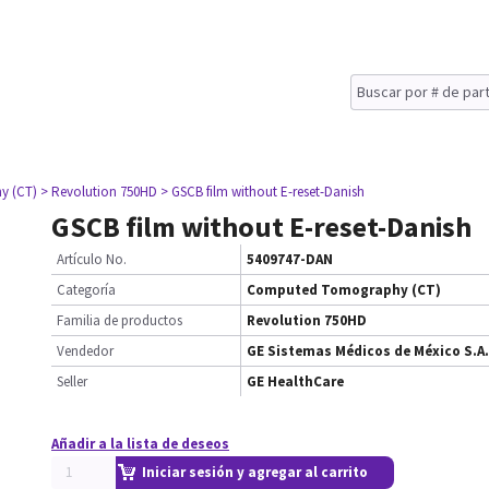
y (CT)
> Revolution 750HD
> GSCB film without E-reset-Danish
GSCB film without E-reset-Danish
Artículo No.
5409747-DAN
Categoría
Computed Tomography (CT)
Familia de productos
Revolution 750HD
Vendedor
GE Sistemas Médicos de México S.A.
Seller
GE HealthCare
Añadir a la lista de deseos
Iniciar sesión y agregar al carrito