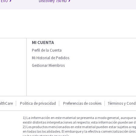
n EVO
Discovery 750 HD
MI CUENTA
Perfil de la Cuenta
Mi Historial de Pedidos
Gestionar Miembros
lthCare
Politica de privacidad
Preferencias de cookies
Términos y Cond
1) La información en este material se presenta a modo general, aunque s
existir distintas interpretaciones al respecto; esta información puede ser d
2) Los productos mencionados en este material pueden estar sujetos a reg
en todas las localidades. El embarque y la efectiva comercialización única
ya ha sido otorgado en su país.