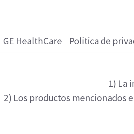
GE HealthCare
Politica de priv
1) La 
2) Los productos mencionados en 