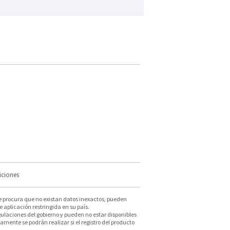
iciones
e procura que no existan datos inexactos, pueden
e aplicación restringida en su país.
ulaciones del gobierno y pueden no estar disponibles
mente se podrán realizar si el registro del producto