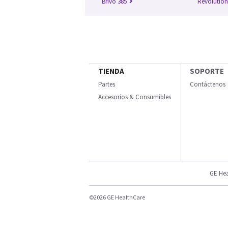
Brivo 385
Revolutio
TIENDA
SOPORTE
Partes
Contáctenos
Accesorios & Consumibles
GE Hea
©2026 GE HealthCare