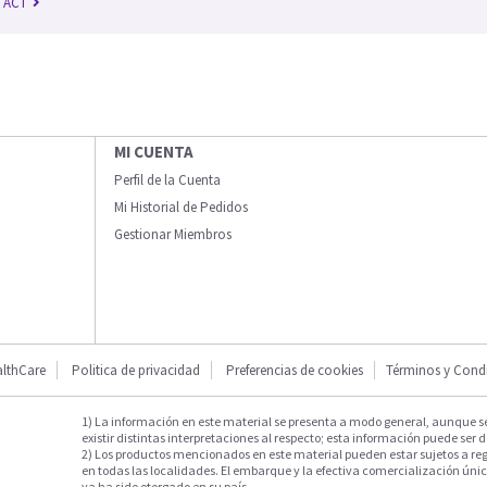
n ACT
MI CUENTA
Perfil de la Cuenta
Mi Historial de Pedidos
Gestionar Miembros
lthCare
Politica de privacidad
Preferencias de cookies
Términos y Cond
1) La información en este material se presenta a modo general, aunque s
existir distintas interpretaciones al respecto; esta información puede ser d
2) Los productos mencionados en este material pueden estar sujetos a reg
en todas las localidades. El embarque y la efectiva comercialización única
ya ha sido otorgado en su país.