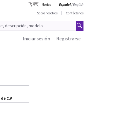
Mexico
Español
/
English
Sobre nosotros
Contáctenos
Iniciar sesión
Registrarse
 de C.V