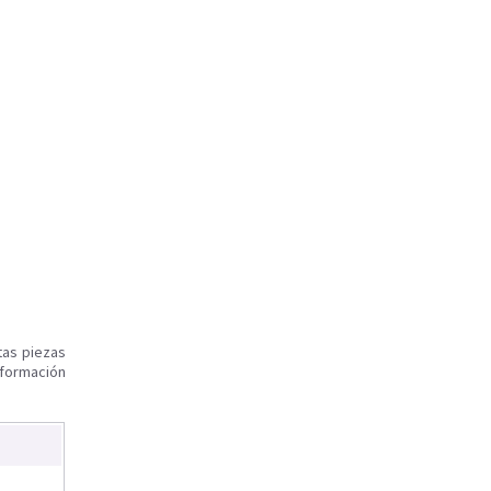
tas piezas
nformación