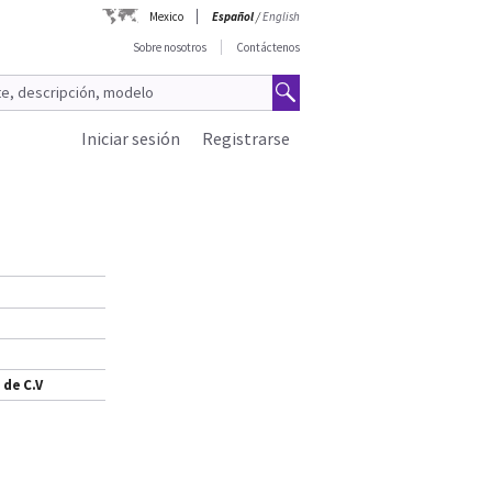
Mexico
Español
/
English
Sobre nosotros
Contáctenos
Iniciar sesión
Registrarse
 de C.V