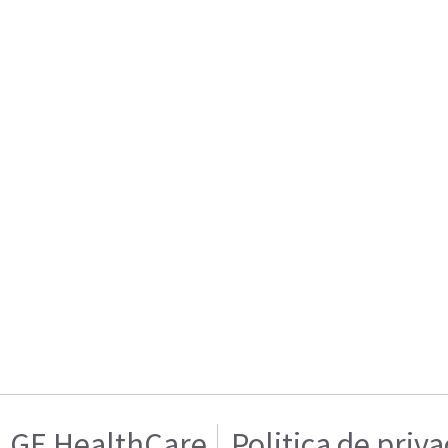
GE HealthCare
Politica de priv