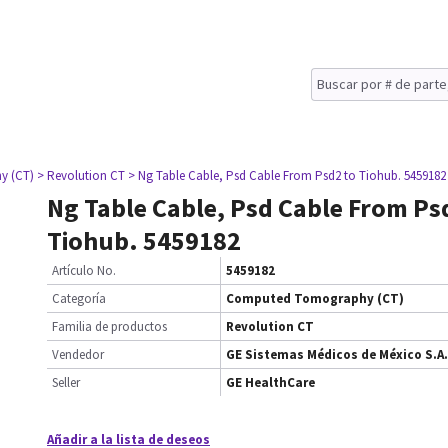
y (CT)
> Revolution CT
> Ng Table Cable, Psd Cable From Psd2 to Tiohub. 5459182
Ng Table Cable, Psd Cable From Ps
Tiohub. 5459182
Artículo No.
5459182
Categoría
Computed Tomography (CT)
Familia de productos
Revolution CT
Vendedor
GE Sistemas Médicos de México S.A.
Seller
GE HealthCare
Añadir a la lista de deseos