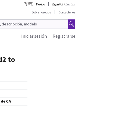
Mexico
Español
/
English
Sobre nosotros
Contáctenos
Iniciar sesión
Registrarse
d2 to
 de C.V