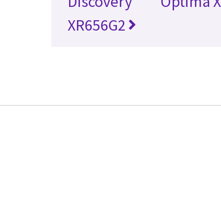
Discovery
Optima 
XR656G2