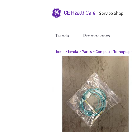
Tienda
Promociones
Home
> tienda
> Partes
> Computed Tomograph