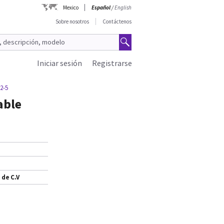
Mexico
Español
/
English
Sobre nosotros
Contáctenos
Iniciar sesión
Registrarse
2-5
able
 de C.V