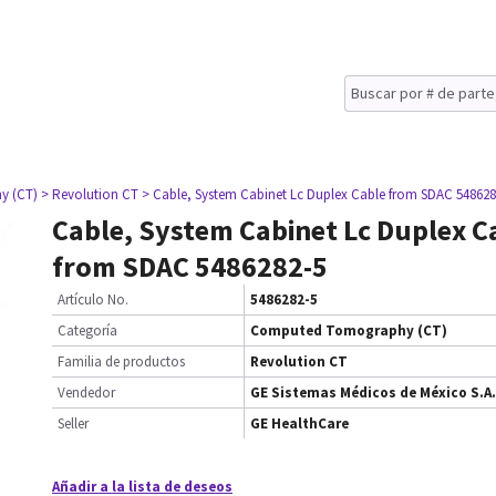
y (CT)
> Revolution CT
> Cable, System Cabinet Lc Duplex Cable from SDAC 548628
Cable, System Cabinet Lc Duplex C
from SDAC 5486282-5
Artículo No.
5486282-5
Categoría
Computed Tomography (CT)
Familia de productos
Revolution CT
Vendedor
GE Sistemas Médicos de México S.A.
Seller
GE HealthCare
Añadir a la lista de deseos