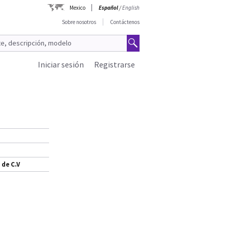
Mexico
Español
/
English
Sobre nosotros
Contáctenos
Iniciar sesión
Registrarse
 de C.V