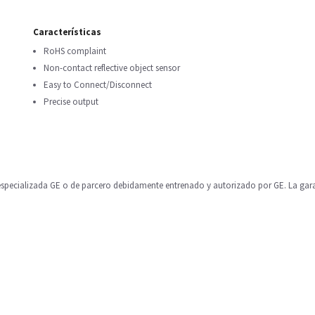
Características
RoHS complaint
Non-contact reflective object sensor
Easy to Connect/Disconnect
Precise output
ecializada GE o de parcero debidamente entrenado y autorizado por GE. La garan