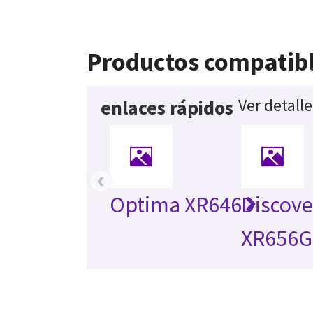
Productos compatib
Ver detall
enlaces rápidos
‹
Optima XR646
Discove
XR656G