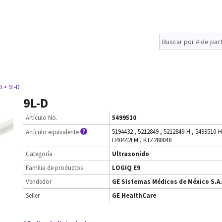
9
> 9L-D
9L-D
Artículo No.
5499510
5194432
,
5212849
,
5212849-H
,
5499510-H
Artículo equivalente
H40442LM
,
KTZ280048
Categoría
Ultrasonido
Familia de productos
LOGIQ E9
Vendedor
GE Sistemas Médicos de México S.A.
Seller
GE HealthCare