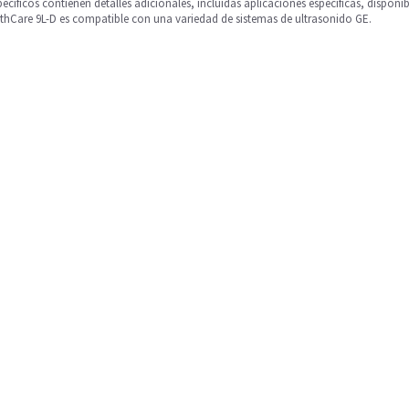
cíficos contienen detalles adicionales, incluidas aplicaciones específicas, disponib
lthCare 9L-D es compatible con una variedad de sistemas de ultrasonido GE.