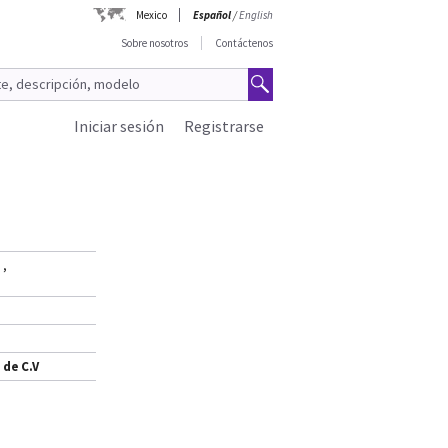
Mexico
Español
/
English
Sobre nosotros
Contáctenos
Iniciar sesión
Registrarse
,
 de C.V