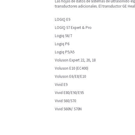
Las hojas de datos de sistemas de ultrasonido espe
transductores adicionales. El transductor GE Hea
LOGIQ E9
LOGIQ S7 Expert & Pro
Logiq S6/7
Logiq P6
Logiq P5/A5
Voluson Expert 22, 20, 18
Voluson E10 (EC400)
Voluson E6/E8/E10
Vivid E9
Vivid E80/E90/E95
Vivid S60/S70
Vivid S60N/ S70N