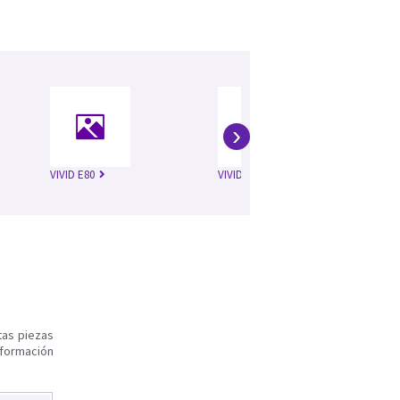
›
VIVID E80
VIVID E90
Viv
tas piezas
nformación