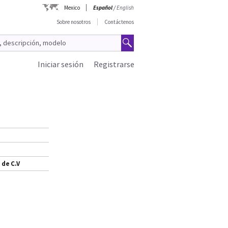
Mexico
Español
/
English
Sobre nosotros
Contáctenos
Iniciar sesión
Registrarse
 de C.V