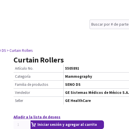
O DS
> Curtain Rollers
Curtain Rollers
Artículo No.
5505891
Categoría
Mammography
Familia de productos
SENO DS
Vendedor
GE Sistemas Médicos de México S.A.
Seller
GE HealthCare
Añadir a la lista de deseos
Iniciar sesión y agregar al carrito