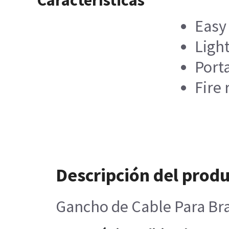
Características
Easy
Ligh
Port
Fire 
Descripción del prod
Gancho de Cable Para Br