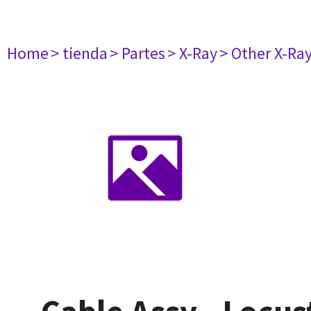
Home
> tienda
> Partes
> X-Ray
> Other X-Ra