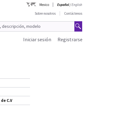
Mexico
Español
/
English
Sobre nosotros
Contáctenos
Iniciar sesión
Registrarse
 de C.V