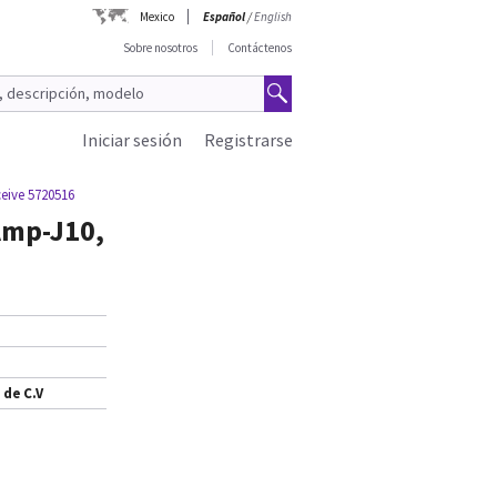
Mexico
Español
/
English
Sobre nosotros
Contáctenos
Iniciar sesión
Registrarse
eive 5720516
Amp-J10,
 de C.V