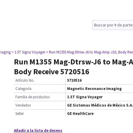
maging
> 1.5T Signa Voyager
> Run M1355 Mag-Dtrsw-J6 to Mag-Amp-J10, Body Rec
Run M1355 Mag-Dtrsw-J6 to Mag-
Body Receive 5720516
Artículo No.
5720516
Categoría
Magnetic Resonance Imaging
Familia de productos
1.5T Signa Voyager
Vendedor
GE Sistemas Médicos de México S.A.
Seller
GE HealthCare
Añadir a la lista de deseos